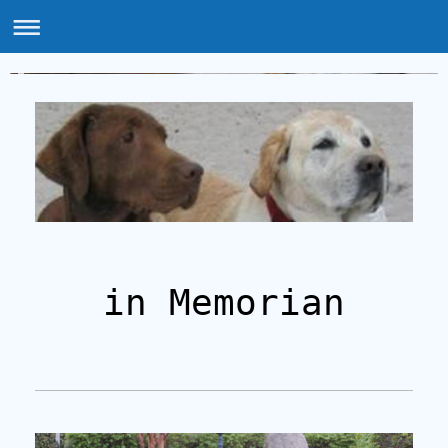
Amazing Dark Beauty - Labrador Retriever - SCHARBEUTZ / Ostsee
in Memorian